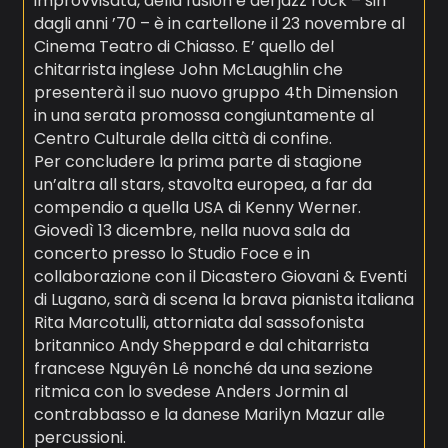
improvvisata, della fusion e del jazz rock – sin
dagli anni ’70 – è in cartellone il 23 novembre al
Cinema Teatro di Chiasso. E’ quello del
chitarrista inglese John McLaughlin che
presenterà il suo nuovo gruppo 4th Dimension
in una serata promossa congiuntamente al
Centro Culturale della città di confine.
Per concludere la prima parte di stagione
un’altra all stars, stavolta europea, a far da
compendio a quella USA di Kenny Werner.
Giovedì 13 dicembre, nella nuova sala da
concerto presso lo Studio Foce e in
collaborazione con il Dicastero Giovani & Eventi
di Lugano, sarà di scena la brava pianista italiana
Rita Marcotulli, attorniata dal sassofonista
britannico Andy Sheppard e dal chitarrista
francese Nguyên Lê nonché da una sezione
ritmica con lo svedese Anders Jormin al
contrabbasso e la danese Marilyn Mazur alle
percussioni.