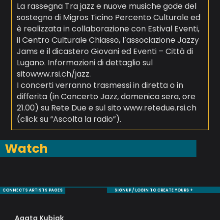
La rassegna Tra jazz e nuove musiche gode del
sostegno di Migros Ticino Percento Culturale ed
è realizzata in collaborazione con Estival Eventi,
il Centro Culturale Chiasso, l’associazione Jazzy
Jams e il dicastero Giovani ed Eventi – Città di
Lugano. Informazioni di dettaglio sul
sitowww.rsi.ch/jazz.
I concerti verranno trasmessi in diretta o in
differita (in Concerto Jazz, domenica sera, ore
21.00) su Rete Due e sul sito www.retedue.rsi.ch
(click su “Ascolta la radio”).
Watch
CONNECTS ARTISTS PAGES
SIGNUP / LOGIN TO CREATE YOURS +
Agata Kubiak
Mo