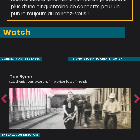
plus d’une cinquantaine de concerts pour un
public toujours au rendez-vous !
Watch
CONNECTS ARTISTS PAGES
SIGNUP / LOGIN TO CREATE YOURS +
Dee Byrne
Ro
Saxophonist, composer and improviser based in London
Jaz
THE JAZZ CLUB DIRECTORY