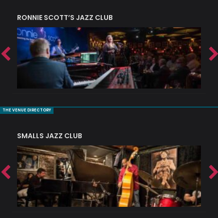
RONNIE SCOTT’S JAZZ CLUB
PI
THE VENUE DIRECTORY
SMALLS JAZZ CLUB
J