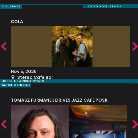
GIG LISTINGS
ADD YOUR GIG LISTING +
COLA
S
Nov 5, 2026
S
Stereo Cafe Bar
EDITORIALS & INDUSTRY INFO
WATCH LISTEN READ
TOMASZ FURMANEK DRIVES JAZZ CAFE POSK
A
TRING COLLECTIVE: ‘SHE LOOKS UP AT THE TREES’