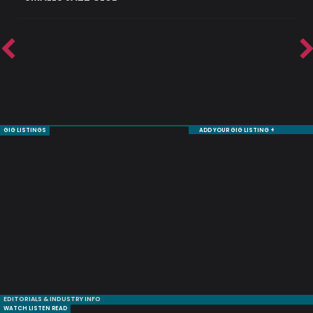
GIG LISTINGS
ADD YOUR GIG LISTING +
EDITORIALS & INDUSTRY INFO
WATCH LISTEN READ