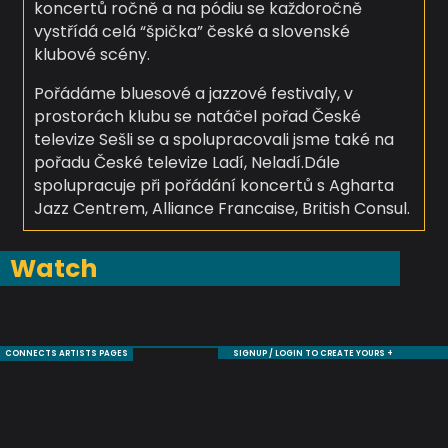
koncertů ročně a na pódiu se každoročně
vystřídá celá “špička” české a slovenské
klubové scény.
Pořádáme bluesové a jazzové festivaly, v
prostorách klubu se natáčel pořad České
televize Sešli se a spolupracovali jsme také na
pořadu České televize Ladí, Neladí.Dále
spolupracuje při pořádání koncertů s Agharta
Jazz Centrem, Alliance Francaise, British Consul.
Watch
CONNECTS ARTISTS PAGES
SIGNUP / LOGIN TO CREATE YOURS +