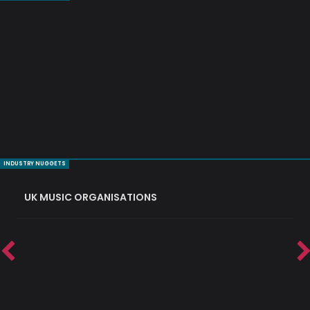
INDUSTRY NUGGETS
UK MUSIC ORGANISATIONS
W