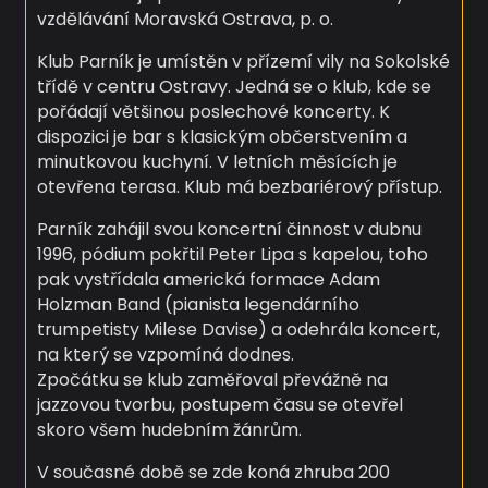
vzdělávání Moravská Ostrava, p. o.
Klub Parník je umístěn v přízemí vily na Sokolské
třídě v centru Ostravy. Jedná se o klub, kde se
pořádají většinou poslechové koncerty. K
dispozici je bar s klasickým občerstvením a
minutkovou kuchyní. V letních měsících je
otevřena terasa. Klub má bezbariérový přístup.
Parník zahájil svou koncertní činnost v dubnu
1996, pódium pokřtil Peter Lipa s kapelou, toho
pak vystřídala americká formace Adam
Holzman Band (pianista legendárního
trumpetisty Milese Davise) a odehrála koncert,
na který se vzpomíná dodnes.
Zpočátku se klub zaměřoval převážně na
jazzovou tvorbu, postupem času se otevřel
skoro všem hudebním žánrům.
V současné době se zde koná zhruba 200