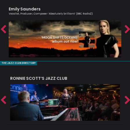
Emily Saunders
Jul
Vocalist, Producer, Composer ‘Absolutely brilliant’ (BBC Radio2)
An e
THE JAZZ CLUB DIRECTORY
RONNIE SCOTT’S JAZZ CLUB
PI