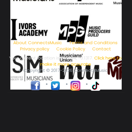
music community at its core
About ConnectsMusic
Terms and Conditions
Privacy policy
Cookie Policy
Contact
Your current location is
51.5134, -0.1317
.
Click here to
make it more accurate
Copyright © 2017-2026 ConnectsMusic