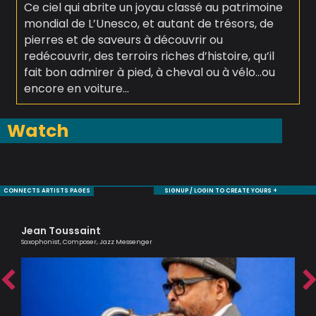
Ce ciel qui abrite un joyau classé au patrimoine
mondial de L’Unesco, et autant de trésors, de
pierres et de saveurs à découvrir ou
redécouvrir, des terroirs riches d’histoire, qu’il
fait bon admirer à pied, à cheval ou à vélo…ou
encore en voiture…
Watch
CONNECTS ARTISTS PAGES
SIGNUP / LOGIN TO CREATE YOURS +
Jean Toussaint
Cl
Saxophonist, Composer, Jazz Messenger
A Br