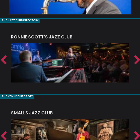
THE JAZZ CLUB DIRECTORY
RONNIE SCOTT’S JAZZ CLUB
PI
THE VENUE DIRECTORY
SMALLS JAZZ CLUB
J