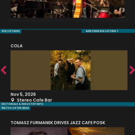
GIG LISTINGS
ADD YOUR GIG LISTING +
COLA
S
Nov 5, 2026
S
Stereo Cafe Bar
EDITORIALS & INDUSTRY INFO
WATCH LISTEN READ
TOMASZ FURMANEK DRIVES JAZZ CAFE POSK
A
TRING COLLECTIVE: ‘SHE LOOKS UP AT THE TREES’