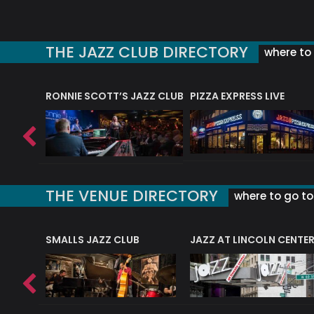
THE JAZZ CLUB DIRECTORY
where to 
RONNIE SCOTT’S JAZZ CLUB
PIZZA EXPRESS LIVE
THE VENUE DIRECTORY
where to go to 
E
SMALLS JAZZ CLUB
JAZZ AT LINCOLN CENTE