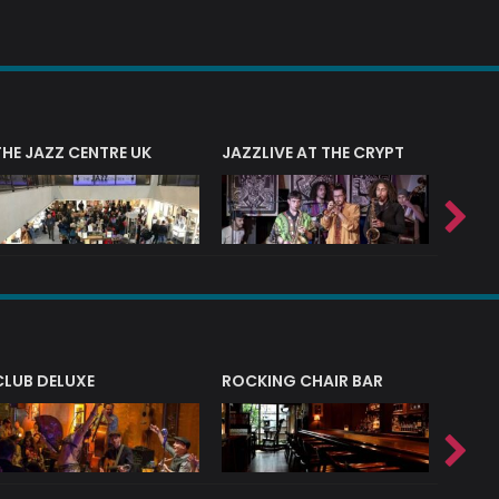
THE JAZZ CENTRE UK
JAZZLIVE AT THE CRYPT
JAZZ 
CLUB DELUXE
ROCKING CHAIR BAR
NERVE