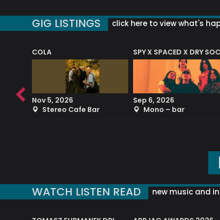
GIG LISTINGS
click here to view what's ha
COLA
SPY X SPACED X DRY SO
RF4 (THE RALPH FREEMAN QUARTET)
Nov 5, 2026
Sep 6, 2026
b
Stereo Cafe Bar
Mono – bar
WATCH LISTEN READ
new music and in