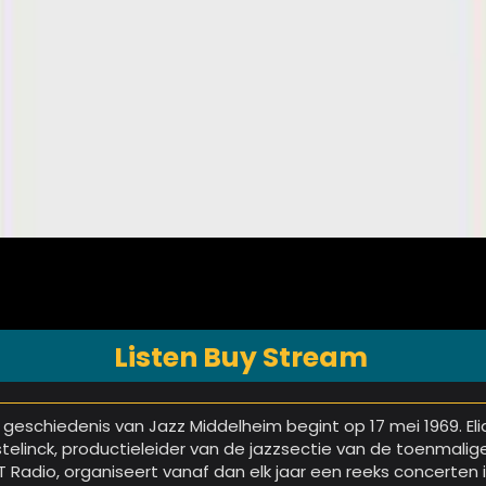
Listen Buy Stream
 geschiedenis van Jazz Middelheim begint op 17 mei 1969. Eli
stelinck, productieleider van de jazzsectie van de toenmalig
T Radio, organiseert vanaf dan elk jaar een reeks concerten 