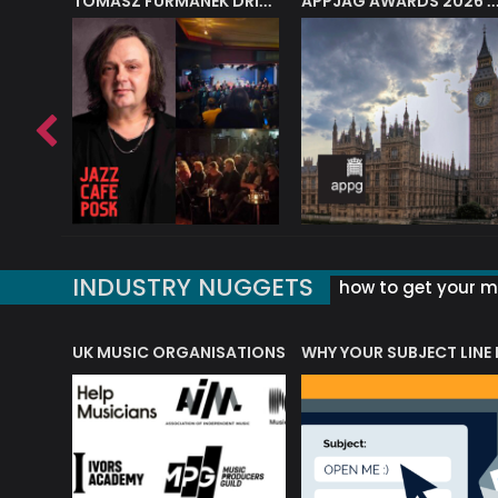
J.A.M. STRING COLLECTIVE: ‘SHE LOOKS UP AT THE TREES’
TOMASZ FURMANEK DRIVES JAZZ CAFE POSK
APPJAG AWARDS 2026 – JAZZ EDUCATIO
INDUSTRY NUGGETS
how to get your mu
ORLD OF MUSIC ACRONYMS?
UK MUSIC ORGANISATIONS
WHY YOUR SUBJECT LINE