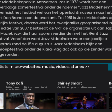
t Middelheimpark in Antwerpen. Pas in 1973 wordt het een
erdaags zomerfestival onder de noemer “Jazz Middelheim”
 verhuist het festival wel van het openluchtmuseum naar he
rk Den Brandt aan de overkant. Tot 1981 is Jazz Middelheim 
arlijks festival, daarna werd het tweejaarlijks georganiseerd. 
 editie van 2007 besteedt de VRT de organisatie uit aan Jaz
 Muziek vzw, die haar sporen verdiende met het Gent Jazz
stival. Vanaf dan werd Jazz Middelheim weer een jaarlijkse
spraak rond de 15e augustus. Jazz Middelheim blijft een
roepfestival onder de Klara-vlag dat ook op die zender wor
tgezonden.
ists micro-websites: music, videos, stories >>
Tony Kofi
Shirley Smart
R
British Jazz multi-instrumentalist -
Cellist, composer and improviser
Ja
saxophones and flute