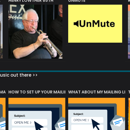
HENRY LOWTHER 85TH
UNMUTE
N AWARD
sic out there >>
 MATTERS?
HOW TO SET UP YOUR MAILING LIST
WHAT ABOUT MY MAILING LIS