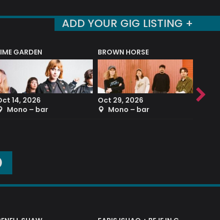
ADD YOUR GIG LISTING +
LIME GARDEN
BROWN HORSE
DEREK
Oct 14, 2026
Oct 29, 2026
Sep 2
Mono – bar
Mono – bar
The
O