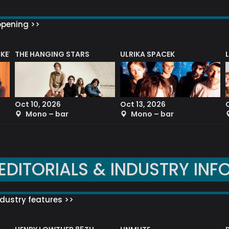
ppening >>
CKET
THE HANGING STARS
ULRIKA SPACEK
Oct 10, 2026
Oct 13, 2026
Mono – bar
Mono – bar
EDITORIALS & INDUSTRY INF
dustry features >>