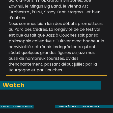
Garcia-Fons, Trilok Gurtu, Elvin Jones, Joe
Zawinul, le Mingus Big Band, le Vienna Art
Orchestra , l’ONJ, Stacy Kent, Magma…..et bien
d’autres.
Nous sommes bien loin des débuts prometteurs
du Parc des Cèdres. La longévité de ce festival
est due au fait que Jazz à Couches sait par sa
philosophie collective « Cultiver avec bonheur la
convivialité » et réunir les ingrédients qui ont
séduit quelques grandes figures du jazz mais
aussi de nombreux touristes, avides
d’enchantement, passant début juillet par la
Bourgogne et par Couches.
Watch
CONNECTS ARTISTS PAGES
SIGNUP / LOGIN TO CREATE YOURS +