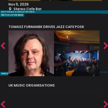
Nov 5, 2026
S
Stereo Cafe Bar
EDITORIALS & INDUSTRY INFO
WATCH LISTEN READ
TOMASZ FURMANEK DRIVES JAZZ CAFE POSK
A
TRING COLLECTIVE: ‘SHE LOOKS UP AT THE TREES’
INDUSTRY NUGGETS
UK MUSIC ORGANISATIONS
W