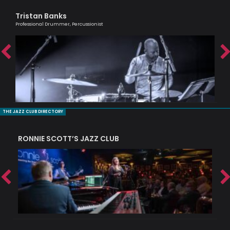
Tristan Banks
Ha
Professional Drummer, Percussionist
Melo
THE JAZZ CLUB DIRECTORY
RONNIE SCOTT’S JAZZ CLUB
PI