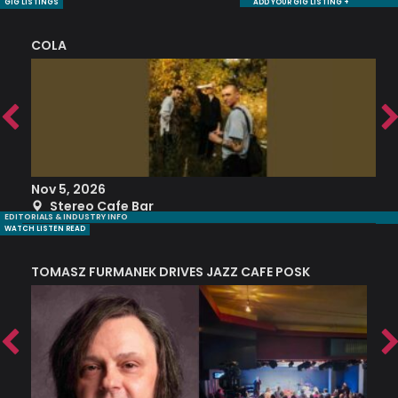
GIG LISTINGS
ADD YOUR GIG LISTING +
COLA
S
Nov 5, 2026
S
Stereo Cafe Bar
EDITORIALS & INDUSTRY INFO
WATCH LISTEN READ
TOMASZ FURMANEK DRIVES JAZZ CAFE POSK
A
TRING COLLECTIVE: ‘SHE LOOKS UP AT THE TREES’