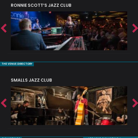
RONNIE SCOTT’S JAZZ CLUB
PI
THE VENUE DIRECTORY
SMALLS JAZZ CLUB
J