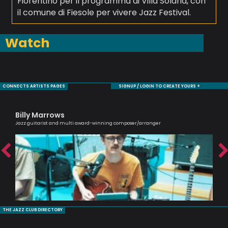
Fiorentino per il programma di Villa Solaria, con
il comune di Fiesole per vivere Jazz Festival.
Watch
CONNECTS ARTISTS PAGES
SIGNUP / LOGIN TO CREATE YOURS +
Billy Marrows
To
Jazz guitarist and multi award-winning composer/arranger
Brit
THE JAZZ CLUB DIRECTORY