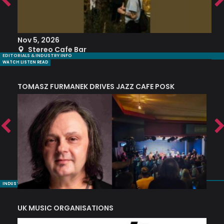
Nov 5, 2026
S
Stereo Cafe Bar
EDITORIALS & INDUSTRY INFO
WATCH LISTEN READ
TOMASZ FURMANEK DRIVES JAZZ CAFE POSK
A
TRING COLLECTIVE: ‘SHE LOOKS UP AT THE TREES’
INDUSTRY NUGGETS
UK MUSIC ORGANISATIONS
W