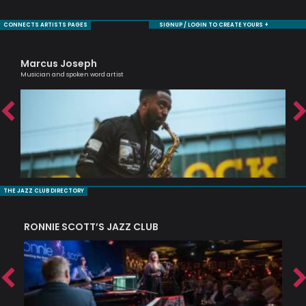
CONNECTS ARTISTS PAGES
SIGNUP / LOGIN TO CREATE YOURS +
Marcus Joseph
Sh
ic
Musician and spoken word artist
Cell
THE JAZZ CLUB DIRECTORY
RONNIE SCOTT’S JAZZ CLUB
PI