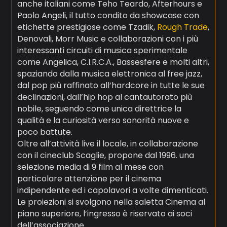
anche italiani come Teho Teardo, Afterhours e
Paolo Angeli, il tutto condito da showcase con
etichette prestigiose come Tzadik,
Rough Trade
,
Denovali, Morr Music e collaborazioni con i più
interessanti circuiti di musica sperimentale
come Angelica, C.I.R.C.A., Bassesfere e molti altri,
spaziando dalla musica elettronica al free jazz,
dal pop più raffinato all’hardcore in tutte le sue
declinazioni, dall’hip hop al cantautorato più
nobile, seguendo come unica direttrice la
qualità e la curiosità verso sonorità nuove e
poco battute.
Oltre all’attività live il locale, in collaborazione
con il cineclub Scaglie, propone dal 1996. una
selezione media di 9 film al mese con
particolare attenzione per il cinema
indipendente ed i capolavori a volte dimenticati.
Le proiezioni si svolgono nella saletta Cinema al
piano superiore, l’ingresso è riservato ai soci
dell’associazione.