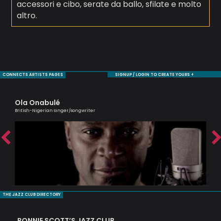
accessori e cibo, serate da ballo, sfilate e molto
altro.
CONNECTS ARTISTS PAGES
SIGNUP / LOGIN TO CREATE YOURS +
Ola Onabulé
Ro
British-Nigerian singer/songwriter
Jaz
THE JAZZ CLUB DIRECTORY
RONNIE SCOTT’S JAZZ CLUB
PI