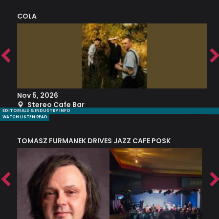
COLA
S
Nov 5, 2026
S
Stereo Cafe Bar
EDITORIALS & INDUSTRY INFO
WATCH LISTEN READ
TOMASZ FURMANEK DRIVES JAZZ CAFE POSK
A
TRING COLLECTIVE: ‘SHE LOOKS UP AT THE TREES’