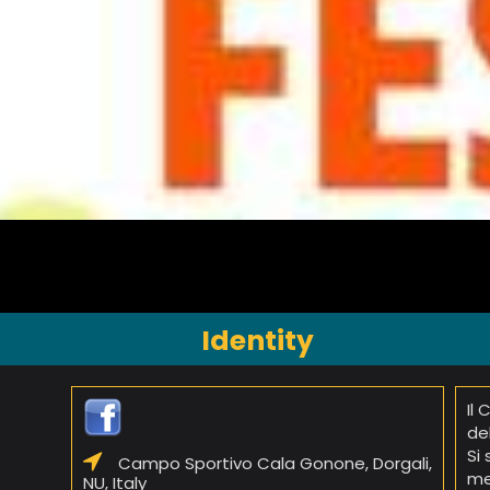
Identity
Il
de
Si
Campo Sportivo Cala Gonone, Dorgali,
me
NU, Italy