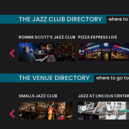
THE JAZZ CLUB DIRECTORY
where to 
RONNIE SCOTT’S JAZZ CLUB
PIZZA EXPRESS LIVE
THE VENUE DIRECTORY
where to go to 
E
SMALLS JAZZ CLUB
JAZZ AT LINCOLN CENTE