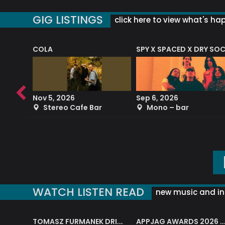
GIG LISTINGS
click here to view what's ha
COLA
SPY X SPACED X DRY SO
RF4 (THE RALPH FREEMAN QUARTET)
Nov 5, 2026
Sep 6, 2026
b
Stereo Cafe Bar
Mono – bar
WATCH LISTEN READ
new music and in
J.A.M. STRING COLLECTIVE: ‘SHE LOOKS UP AT THE TREES’
TOMASZ FURMANEK DRIVES JAZZ CAFE POSK
APPJAG AWARDS 2026 – JAZZ EDUCATIO