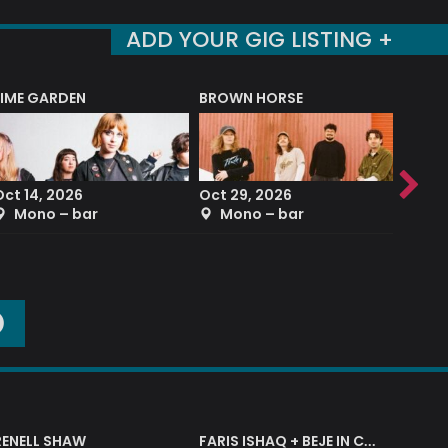
ADD YOUR GIG LISTING +
LIME GARDEN
BROWN HORSE
DEREK
Oct 14, 2026
Oct 29, 2026
Sep 2
Mono – bar
Mono – bar
The
O
RENELL SHAW
FARIS ISHAQ + BEJE IN CONCERT