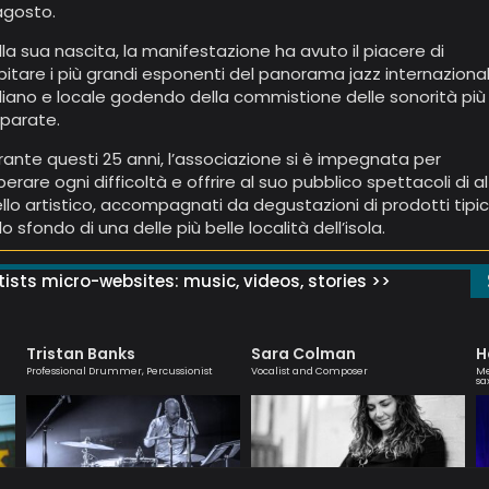
agosto.
lla sua nascita, la manifestazione ha avuto il piacere di
pitare i più grandi esponenti del panorama jazz internazional
aliano e locale godendo della commistione delle sonorità più
sparate.
rante questi 25 anni, l’associazione si è impegnata per
perare ogni difficoltà e offrire al suo pubblico spettacoli di a
vello artistico, accompagnati da degustazioni di prodotti tipic
lo sfondo di una delle più belle località dell’isola.
ists micro-websites: music, videos, stories >>
Tristan Banks
Sara Colman
H
Professional Drummer, Percussionist
Vocalist and Composer
Me
sa