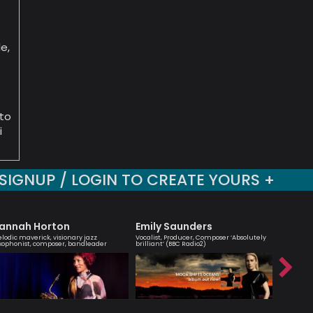
e,
lto
i
SIGNUP / LOGIN TO CREATE YOURS +
annah Horton
Emily Saunders
Simon
lodic maverick, visionary jazz
Vocalist, Producer, Composer ‘Absolutely
Passionate
xophonist, composer, bandleader
brilliant’ (BBC Radio2)
interest 