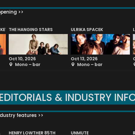
ppening >>
CKET
THE HANGING STARS
ULRIKA SPACEK
Oct 10, 2026
Oct 13, 2026
Mono – bar
Mono – bar
EDITORIALS & INDUSTRY INF
dustry features >>
HENRY LOWTHER 85TH
UNMUTE
N AWARD