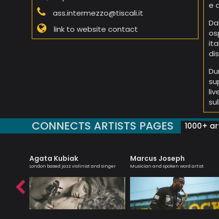
e 
ass.intermezzo@tiscali.it
Da
link to website contact
os
it
di
Du
su
li
sul
CONNECTS ARTISTS PAGES
1000+ art
Agata Kubiak
Marcus Joseph
list -
London based jazz violinist and singer
Musician and spoken word artist