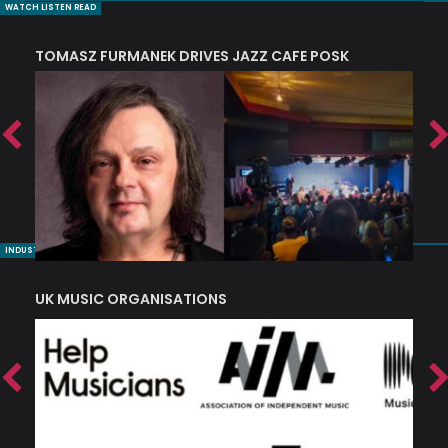
WATCH LISTEN READ
TOMASZ FURMANEK DRIVES JAZZ CAFE POSK
A
TRING COLLECTIVE: ‘SHE LOOKS UP AT THE TREES’
INDUSTRY NUGGETS
UK MUSIC ORGANISATIONS
W