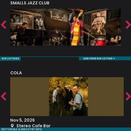
SMALLS JAZZ CLUB
J
GIG LISTINGS
ADD YOUR GIG LISTING +
COLA
S
Nov 5, 2026
S
Stereo Cafe Bar
EDITORIALS & INDUSTRY INFO