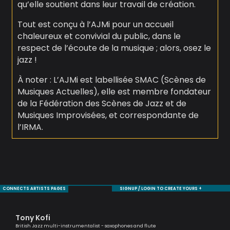
qu’elle soutient dans leur travail de création.
Tout est conçu à l’AJMi pour un accueil
chaleureux et convivial du public, dans le
respect de l’écoute de la musique ; alors, osez le
jazz !
À noter : L’AJMi est labellisée SMAC (Scènes de
Musiques Actuelles), elle est membre fondateur
de la Fédération des Scènes de Jazz et de
Musiques Improvisées, et correspondante de
l’IRMA.
CONNECTS ARTISTS PAGES
SIGNUP / LOGIN TO CREATE YOURS +
Tony Kofi
Em
British Jazz multi-instrumentalist - saxophones and flute
Voca