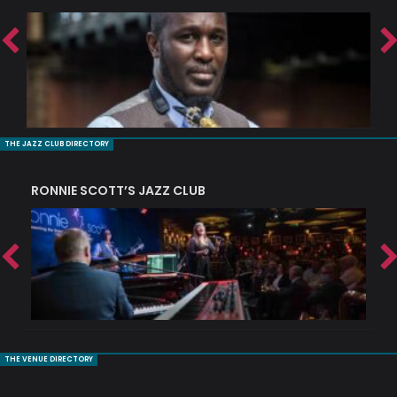
THE JAZZ CLUB DIRECTORY
RONNIE SCOTT’S JAZZ CLUB
PI
THE VENUE DIRECTORY